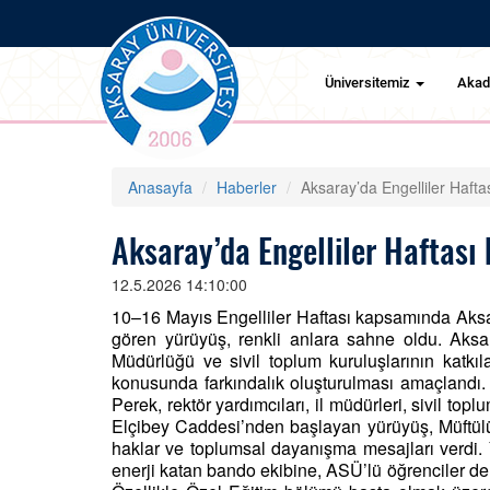
Üniversitemiz
Aka
Anasayfa
Haberler
Aksaray’da Engelliler Haft
Aksaray’da Engelliler Haftası
12.5.2026 14:10:00
10–16 Mayıs Engelliler Haftası kapsamında Aksara
gören yürüyüş, renkli anlara sahne oldu. Aksara
Müdürlüğü ve sivil toplum kuruluşlarının katkıl
konusunda farkındalık oluşturulması amaçlandı.
Perek, rektör yardımcıları, il müdürleri, sivil top
Elçibey Caddesi’nden başlayan yürüyüş, Müftülük 
haklar ve toplumsal dayanışma mesajları verdi.
enerji katan bando ekibine, ASÜ’lü öğrenciler de e