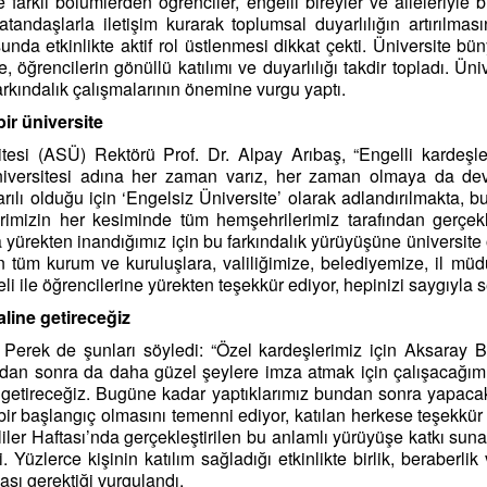
arklı bölümlerden öğrenciler, engelli bireyler ve aileleriyle bi
vatandaşlarla iletişim kurarak toplumsal duyarlılığın artırılma
nda etkinlikte aktif rol üstlenmesi dikkat çekti. Üniversite bün
ğrencilerin gönüllü katılımı ve duyarlılığı takdir topladı. Üniv
arkındalık çalışmalarının önemine vurgu yaptı.
ir üniversite
si (ASÜ) Rektörü Prof. Dr. Alpay Arıbaş, “Engelli kardeşleri
Üniversitesi adına her zaman varız, her zaman olmaya da dev
lı olduğu için ‘Engelsiz Üniversite’ olarak adlandırılmakta, b
imizin her kesiminde tüm hemşehrilerimiz tarafından gerçekleş
yürekten inandığımız için bu farkındalık yürüyüşüne üniversite 
 kurum ve kuruluşlara, valiliğimize, belediyemize, il müdürlü
li ile öğrencilerine yürekten teşekkür ediyor, hepinizi saygıyla
aline getireceğiz
Perek de şunları söyledi: “Özel kardeşlerimiz için Aksaray 
an sonra da daha güzel şeylere imza atmak için çalışacağımızı
e getireceğiz. Bugüne kadar yaptıklarımız bundan sonra yapacak
başlangıç olmasını temenni ediyor, katılan herkese teşekkür 
ler Haftası’nda gerçekleştirilen bu anlamlı yürüyüşe katkı sun
i. Yüzlerce kişinin katılım sağladığı etkinlikte birlik, beraber
ması gerektiği vurgulandı.