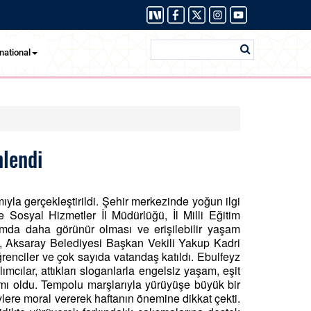
national
nlendi
yla gerçekleştirildi. Şehir merkezinde yoğun ilgi
e Sosyal Hizmetler İl Müdürlüğü, İl Milli Eğitim
aşamda daha görünür olması ve erişilebilir yaşam
ş, Aksaray Belediyesi Başkan Vekili Yakup Kadri
 öğrenciler ve çok sayıda vatandaş katıldı. Ebulfeyz
cılar, attıkları sloganlarla engelsiz yaşam, eşit
mı oldu. Tempolu marşlarıyla yürüyüşe büyük bir
eylere moral vererek haftanın önemine dikkat çekti.