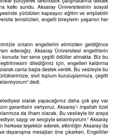
rlikte yürüyerek farkındalık çalışmalarına destek
sına katkı sundu. Aksaray Üniversitesinin sosyal
yesinde yürütülen kapsayıcı eğitim ve erişilebilir
ersite temsilcileri, engelli bireylerin yaşamın her
mizle onların engellerini elimizden geldiğince
am edeceğiz. Aksaray Üniversitesi engellilerin
u konuda her sene çeşitli ödüller almakta. Biz bu
tirilmesini dilediğimiz için, engelleri kaldırma
olarak canla başla destek verdik. Bu vesileyle bu
klerimize, sivil toplum kuruluşlarımıza, çeşitli
 selamlıyorum” dedi.
Belediyesi olarak yapacağımız daha çok şey var
n garantisini veriyoruz. Aksaray’ı inşallah özel
larımıza da ilham olacak. Bu vesileyle bir araya
ediyor, saygı ve sevgiyle selamlıyorum.” Aksaray
an herkese teşekkür ederek, etkinliğin Aksaray’da
lik ve dayanışma mesajları öne çıkarken, Engelliler