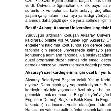
Özellikle Özel Eğitim bölümü başta olmak üzere f
verdi. Üniversite öğrencileri etkinlik boyunca 
sorumluluk ve toplumsal katkı anlayışı doğrultusu
yaşam çalışmalarının sahaya yansıdığı yürüyüşte, ö
alanında daha güçlü şekilde yer alabilmesi için f
Rektör Arıbaş: Aksaray Üniversitesi engelsiz b
Yürüyüşün ardından konuşan Aksaray Üniversite
kaldırarak birlikte yol yürümek için Aksaray 
engellerini kaldırma konusunda son derece başarı
farkındalığın sadece üniversitede kalmayıp şehr
konusunda adımların farkındalıkla başlayacağına 
güzel programın düzenlenmesinde emeği geçen tüm
derneklerimize ve üniversitemizin değerli persone
Aksaray’ı özel kardeşlerimiz için özel bir yer h
Aksaray Belediyesi Başkan Vekili Yakup Kadri 
diyoruz. Daha hiçbir şey yapmadık diyoruz. Bund
kardeşlerimiz için yaşanacak özel bir yer halin
gelmekten çok memnunuz. Bu güzel yürüyüşün bir 
Engelliler Derneği Başkanı Bekir Kaya da Engelli
farkındalığın artmasına vesile olacağını ifade ett
Haftası’nın yalnızca belirli günlerle sınırlı kalma