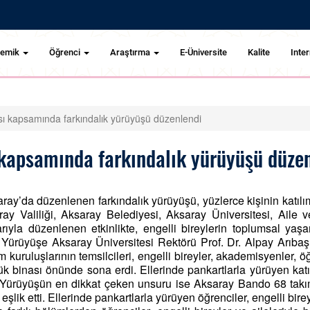
demik
Öğrenci
Araştırma
E-Üniversite
Kalite
Inter
ası kapsamında farkındalık yürüyüşü düzenlendi
 kapsamında farkındalık yürüyüşü düze
y’da düzenlenen farkındalık yürüyüşü, yüzlerce kişinin katılımı
y Valiliği, Aksaray Belediyesi, Aksaray Üniversitesi, Aile v
arıyla düzenlenen etkinlikte, engelli bireylerin toplumsal y
 Yürüyüşe Aksaray Üniversitesi Rektörü Prof. Dr. Alpay Arıba
lum kuruluşlarının temsilcileri, engelli bireyler, akademisyenler,
binası önünde sona erdi. Ellerinde pankartlarla yürüyen katılım
 Yürüyüşün en dikkat çeken unsuru ise Aksaray Bando 68 takı
şlik etti. Ellerinde pankartlarla yürüyen öğrenciler, engelli bir