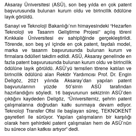
Aksaray Üniversitesi (ASÜ), son beş yılda en çok patent
başvurusunda bulunan kurum oldu ve birincilik ödülüne
layık görüldü.
Sanayi ve Teknoloji Bakanlığı’nın himayesindeki “Hezarfen
Teknoloji ve Tasarım Geliştirme Projesi” açılış töreni
Kırıkkale Üniversitesi ev sahipliğinde gerçekleştirildi.
Törende, son beş yıl içinde en çok patent, faydalı model,
marka ve tasarım başvurusunda bulunan kurum ve
firmalara ödülleri takdim edildi. ASÜ, Aksaray genelinde en
fazla patent başvurusunda bulunan kurum oldu ve birincilik
ödülüne layık görüldü. ASÜ’yü temsilen törene katılan ve
birincilik ödülünü alan Rektör Yardımcısı Prof. Dr. Engin
Deligöz, 2021 yılında Aksaray’dan yapılan patent
başvurularının yüzde 50’sinin ASÜ tarafından
hazırlandığını söyledi. 16 başvurunun sekizinin ASÜ’den
çıktığını kaydeden Deligöz, “Üniversitemiz, şehrin patent
çalışmalarına doğrudan katkı sunmaya devam ediyor.
Teknoloji Transfer Ofisi ile başlayan süreç, TEKNOKENT
gayretleri ile sürüyor. Yapılan çalışmaların bir karşılığı
olarak hem şehirdeki patent çalışmaları hem de ASÜ’nün
bu sürece olan katkısı artıyor” dedi.