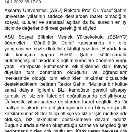
14.1.2022 08:17:00
Aksaray Üniversitesi (ASÜ) Rektörü Prof. Dr. Yusuf Şahin,
üniversite yıllarının sadece derslerden ibaret olmadığını,
sosyal, kültürel ve sanatsal açıdan da bu sürecin en iyi
biçimde değerlendirilmesi gerektiğini söyledi.
ASÜ Sosyal Bilimler Meslek Yüksekokulu (SBMYO)
öğrencileri, “Gönüllülük Dersi” kapsamında bir bilgi
yarışması ve müzik dinletisi etkinliği hazırladı. Burada kısa
bir konuşma yapan Rektör Şahin, kültür-sanatla
bütünleşmiş bir akademik eğitim sürecinin önemine vurgu
yaptı. Kampüste kültür-sanat etkinliklerine dair ihtiyaç
duyulan tüm donatıların olduğunu ve öğrencilerin
merkezinde olduğu tüm etkinlikleri imkânlar ölçüsünde
desteklediklerini belirten Rektör Şahin, “Mutlaka bir kültür-
sanat dalıyla ilgilenin. Biz, kampüste gerekli altyapıyı
kurduk ve sizlerin talepleri doğrultusunda geliştiriyoruz.
Üniversite yılları sadece derslerden ibaret değildir. Bu tür
faaliyetler akademik gelişim açısından da bireylere pozitif
katkılar sunar. Sizler talep ettikçe ve sizler işin merkezinde
oldukça, biz etkinlikleri desteklemeye devam ederiz.
Bugün burada sizlerin oluşturduğu sahne ve sergilediğiniz
performans bizleri çok mutlu etti. Katkı veren herkese çok